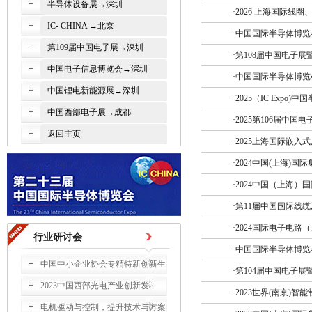
半导体设备展→深圳
·
2026 上海国际线圈、
IC- CHINA →北京
·
中国国际半导体博览会（I
第109届中国电子展→深圳
·
第108届中国电子
中国电子信息博览会→深圳
·
中国国际半导体博览会（I
中国锂电新能源展→深圳
·
2025（IC Expo
中国西部电子展→成都
·
2025第106届中
返回主页
·
2025上海国际嵌入式
·
2024中国(上海)国
·
2024中国（上海）
·
第11届中国国际线
·
2024国际电子电路
行业研讨会
·
中国国际半导体博览会（I
中国中小企业协会专精特新创新生
·
第104届中国电子
2023中国西部光电产业创新发
·
2023世界(南京)智
电机驱动与控制，提升技术与方案