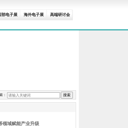
西部电子展
海外电子展
高端研讨会
深圳电子展启幕在
索：
◆
第33届SEMICON Chi
造等领域赋能产业升级