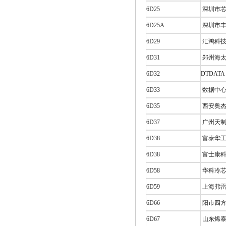
6D25
深圳市芯
6D25A
深圳市丰
6D29
汇鸿科技 
6D31
郑州海太
6D32
DTDATA
6D33
数据中心
6D35
西安奥杰
6D37
广州天制
6D38
富泰华工业
6D38
富士康科
6D58
华科冷芯
6D59
上海弗雷
6D66
阳市四方
6D67
山东烯泰