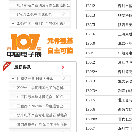
电子制造产业联盟专家全国巡回公
1B042
深圳市倍
I WIN 2018中国成都电
1B053
联发科技
2018中国（成都）半导体生态
1B055
陕西圣美
1B056
上海康耐
1B060
北京恒润
1B061
中航光电
1B062
浙江超飞
最新咨讯
1B062A
深圳德克
CIBF2026明日盛大开幕！
1B063
亚美易收
2026年一季度我国电子信息制
1B063A
溯联 (
中国国际半导体博览会（IC C
1B065
北京金马
工信部：2026年一季度通信业
1B066
西数存储
筑牢电子产业标准化基石 赋能高
1B066A
百代 (
聚力新质生产力 擘画发展新蓝图
1B067
深圳市同