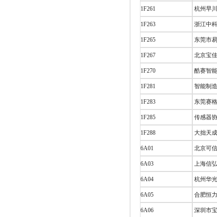
1F261
杭州早川
1F263
浙江中科
1F265
东莞市易
1F267
北京宝佳
1F270
酷赛智能
1F281
智能制
1F283
东莞赛
1F285
传感器
1F288
大拙天成
6A01
北京可信
6A03
上海信弘
6A04
杭州华光
6A05
合肥恒力
6A06
深圳市宝