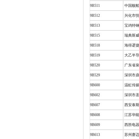
9B511
中国舰船
9B512
兴化市悦
9B513
宝鸡特钢
9B515
瑞典斯威
9B518
海得逻
9B519
大乙半导
9B520
广东省泉
9B529
深圳市鼎
9B600
温虹传媒
9B602
深圳市圣
9B607
西安泰斯
9B608
江苏华能
9B609
西胜电器 
9B613
苏州赛迈