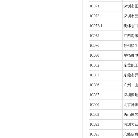
1C071
深圳市图
1C072
深圳市品
1C072-1
明纬 (广
1C075
江西海汛
1C076
苏州指尖
1C080
星拓微
1C082
东莞凯王
1C085
东莞市乔
1C086
广州一山
1C087
深圳聚瑞
1C090
北京神州
1C092
唐山国芯
1C093
深圳大跃
1C095
玳能信息