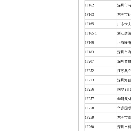
1F162
深圳市马
1F163
东莞市达
1F165
广东卡夫
1F165-1
浙江超级
1F169
上海匠电
1F183
深圳市海
1F207
深圳赛格
1F252
江苏奥立
1F253
深圳海普
1F256
国华 (
1F257
华研复材
1F258
华鼎国联
1F259
东莞市嘉
1F260
深圳市科