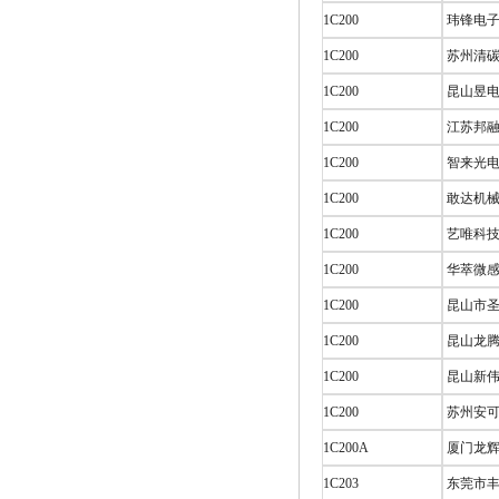
1C200
玮锋电子
1C200
苏州清碳
1C200
昆山昱电
1C200
江苏邦融
1C200
智来光电
1C200
敢达机械 
1C200
艺唯科技
1C200
华萃微感
1C200
昆山市圣
1C200
昆山龙腾
1C200
昆山新伟
1C200
苏州安可
1C200A
厦门龙辉
1C203
东莞市丰