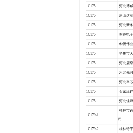
1C175
河北博威
1C175
唐山达意
1C175
河北新华
1C175
军瓷电子
1C175
华茂伟业
1C175
辛集市天
1C175
河北鹿泉
1C175
河北先河
1C175
河北辛芯
1C175
石家庄伴
1C175
河北佳峰
桂林市迈
1C179-1
司
1C179-2
桂林诗宇