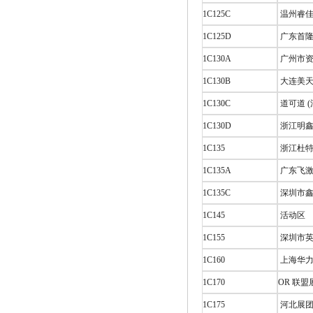
1C125C
温州睿佳
1C125D
广东首隆
1C130A
广州市资
1C130B
大连美天
1C130C
道可道 
1C130D
浙江明鑫
1C135
浙江杜特
1C135A
广东飞激
1C135C
深圳市鑫
1C145
活动区
1C155
深圳市英
1C160
上海华力
1C170
OR 联盟
1C175
河北展