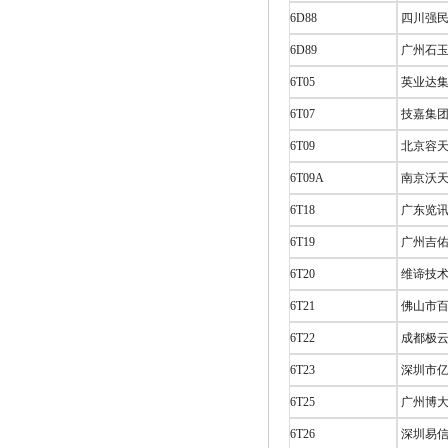
6D88
四川强民
6D89
广州石玉
6T05
英业达
6T07
技嘉集
6T09
北京容天
6T09A
南京沃天
6T18
广东览讯
6T19
广州吉佑
6T20
维谛技术
6T21
佛山市百
6T22
成都极云
6T23
深圳市亿
6T25
广州博大
6T26
深圳易信