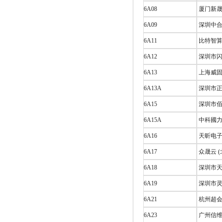
6A08
厦门新晟
6A09
深圳中合
6A11
比特智算
6A12
深圳市闪
6A13
上海威固
6A13A
深圳市正
6A15
深圳市佰
6A15A
中科國力
6A16
天昕电子 
6A17
众晟云 
6A18
深圳市天
6A19
深圳市灵
6A21
杭州超会
6A23
广州信维