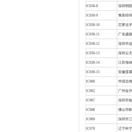
1C030-8
深圳明阳
1C030-9
隽美经纬
1C030-10
芯梦达半
1C030-11
广东盛路
1C030-12
深圳市远
1C030-13
深圳云天
1C030-14
江苏海纳
1C030-15
安徽莲雾
1C060
华强北电
1C062
广州金升
1C067
深圳市链
1C068
佛山市欧
1C069
深圳市三
1C070
辽宁科宁