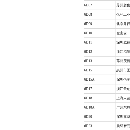
6D07
苏州超集
6D08
亿利工业
6D09
北京并行
6D10
金山云
6D11
深圳威铂
6D12
浙江鸿耀
6D13
苏州茂昌
6D15
惠州市国
6D15A
深圳仿测
6D17
浙江云创
6D18
上海未蓝
6D18A
广州东奥
6D20
深圳嘉华
6D23
晨羽智云