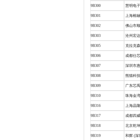
9B300
慧明电子 
9B301
上海榕融
9B302
佛山市顺
9B303
沧州宏达
9B305
克拉克森
9B306
成都仕芯
9B307
深圳市惠
9B308
熊猫科技
9B309
广东芯禹
9B310
珠海金湾
9B316
上海晶隆
9B317
成都四威
9B318
北京乾坤
9B319
和辉 (