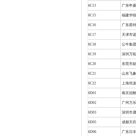
6C13
广东申菱
6C15
福建华锐
6C16
广东星特
6C17
天津市诺
6C18
公牛集团
6C19
深圳万拓
6C20
东莞市励
6C21
山东飞象
6C22
上海坦泼
6D01
南京冠耐
6D02
广州万乐
6D03
深圳市晟
6D05
成都天玑
6D06
广东日丰