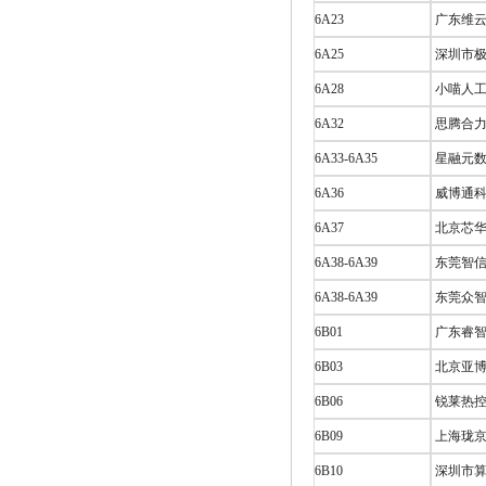
6A23
广东维云
6A25
深圳市极
6A28
小喵人工
6A32
思腾合力
6A33-6A35
星融元数
6A36
威博通科技
6A37
北京芯华
6A38-6A39
东莞智信
6A38-6A39
东莞众智
6B01
广东睿智
6B03
北京亚博
6B06
锐莱热控
6B09
上海珑京
6B10
深圳市算