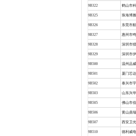
9B322
鹤山市科
9B325
珠海博雅
9B326
东莞市航
9B327
惠州市鸣
9B328
深圳市猎
9B329
深圳市伊
9B500
温州品威
9B501
厦门芯达
9B502
泰兴市宇
9B503
山东兴华
9B505
佛山市佰
9B506
黄山鼎瑞
9B507
西安卫光
9B510
德利威电