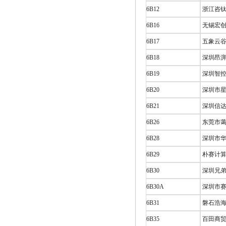
6B12
浙江咨钛
6B16
无锡宏创
6B17
五象云谷
6B18
深圳昂湃
6B19
深圳智控
6B20
深圳市星
6B21
深圳信达
6B26
东莞市蔼
6B28
深圳市华
6B29
朴赛计算机
6B30
深圳兄弟
6B30A
深圳市赛
6B31
磐石浩海
6B35
百田商贸 