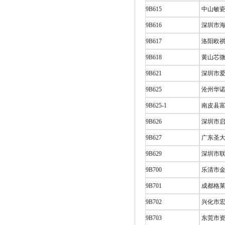
9B615
中山敏瓷
9B616
深圳市海
9B617
洛阳欧祺
9B618
黄山芯微
9B621
深圳市爱
9B625
沧州华诺
9B625-1
南皮县富
9B626
深圳市启
9B627
广东圣大
9B629
深圳市联
9B700
乐清市金
9B701
成都格
9B702
兴化市宏
9B703
东莞市资