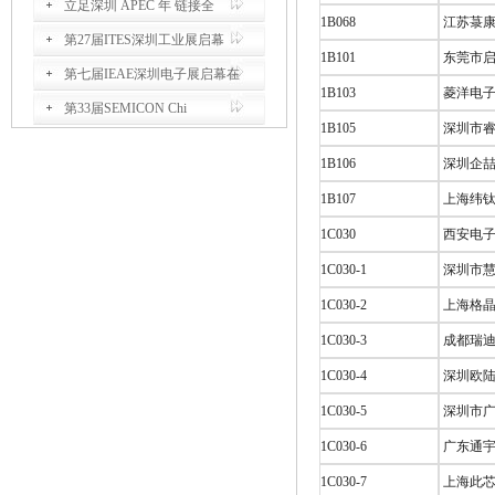
立足深圳 APEC 年 链接全
1B068
江苏菉康
第27届ITES深圳工业展启幕
1B101
东莞市启
第七届IEAE深圳电子展启幕在
1B103
菱洋电子
第33届SEMICON Chi
1B105
深圳市睿
1B106
深圳企喆
1B107
上海纬钛
1C030
西安电子
1C030-1
深圳市慧
1C030-2
上海格晶
1C030-3
成都瑞迪
1C030-4
深圳欧陆
1C030-5
深圳市广
1C030-6
广东通宇
1C030-7
上海此芯