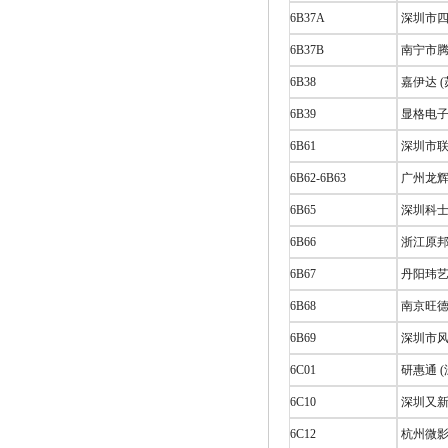
6B37A
深圳市四
6B37B
南宁市腾
6B38
嘉伊达 
6B39
显格电子
6B61
深圳市联
6B62-6B63
广州龙辉
6B65
深圳科士
6B66
浙江原邦
6B67
丹阳玮艺
6B68
南京旺德
6B69
深圳市风
6C01
研惠通 (
6C10
深圳又新
6C12
杭州微影