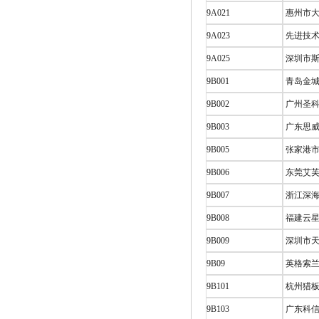
9A021
惠州市大
9A023
先进技术
9A025
深圳市斯
9B001
青岛金城
9B002
广州圣科
9B003
广东思威
9B005
张家港市
9B006
东莞艾芙
9B007
浙江深海
9B008
福建云星
9B009
深圳市天
9B09
英格索兰
9B101
杭州猎板
9B103
广东科信