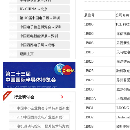
半导体设备展→深圳
IC- CHINA →北京
展位号
公司名称
第109届中国电子展→深圳
1B005
TCL 
中国电子信息博览会→深圳
1B006
海信视像
中国锂电新能源展→深圳
1B008
乐视新生
中国西部电子展→成都
1B016
天马微电
返回主页
1B020
海尔智家
1B025
融科联创
1B028
苏州吾爱
1B030
威尔创新
行业研讨会
1B030A
上海积鼎
1B031
ILDONG C
中国中小企业协会专精特新创新生
2023中国西部光电产业创新发
1B032
SJautomat
电机驱动与控制，提升技术与方案
1B038
深圳盛凌