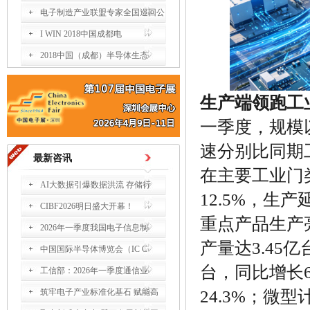
电子制造产业联盟专家全国巡回公
I WIN 2018中国成都电
2018中国（成都）半导体生态
生产端领跑工
一季度，规模
速分别比同期工
最新咨讯
在主要工业门
AI大数据引爆数据洪流 存储行
12.5%，生
CIBF2026明日盛大开幕！
重点产品生产
2026年一季度我国电子信息制
产量达3.45
中国国际半导体博览会（IC C
台，同比增长6
工信部：2026年一季度通信业
筑牢电子产业标准化基石 赋能高
24.3%；微