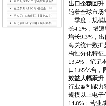
聚力新质生产力 擘画发展新蓝图
出口企稳回升
立足深圳 APEC 年 链接全
随着全球市场
第27届ITES深圳工业展启幕
一季度，规模
第七届IEAE深圳电子展启幕在
长4.2%，增
增长9.3%，
海关统计数据
构性分化特征
13.4%；笔
口1.65亿台，
效益大幅跃升
行业盈利能力
规模以上电子
14.8%；营