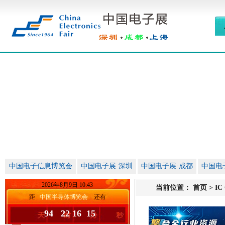
中国电子信息博览会
中国电子展·深圳
中国电子展·成都
中国电
2026
年
8
月
9
日
10
:
43
当前位置：
首页
>
IC
距
中国半导体博览会
还有
94 22 16 14