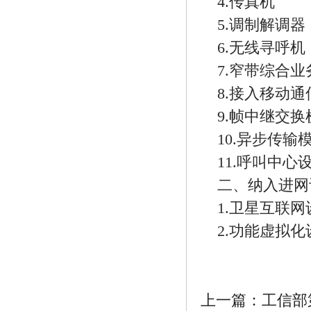
4.传真机
5.调制解调
6.无线寻呼机
7.窄带综合业
8.接入移动
9.帧中继交换
10.异步传输
11.呼叫中心
二、纳入进网
1.卫星互联网
2.功能虚拟化
上一篇：工信部